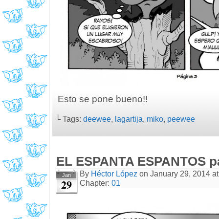
Esto se pone bueno!!
└ Tags:
deewee
,
lagartija
,
miko
,
peewee
EL ESPANTA ESPANTOS pá
By
Héctor López
on
January 29, 2014
a
Jan
29
Chapter:
01