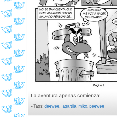
La aventura apenas comienza!
└ Tags:
deewee
,
lagartija
,
miko
,
peewee