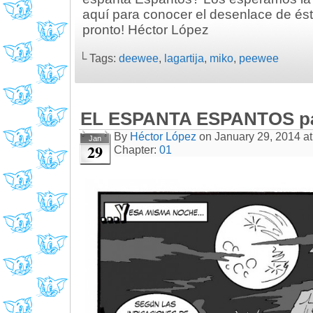
aquí para conocer el desenlace de ést
pronto! Héctor López
└ Tags:
deewee
,
lagartija
,
miko
,
peewee
EL ESPANTA ESPANTOS pá
By
Héctor López
on
January 29, 2014
a
Jan
29
Chapter:
01