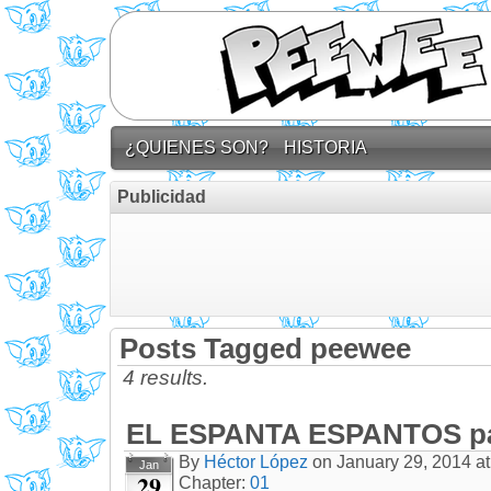
¿QUIENES SON?
HISTORIA
Publicidad
Posts Tagged peewee
4 results.
EL ESPANTA ESPANTOS pá
By
Héctor López
on
January 29, 2014
a
Jan
29
Chapter:
01