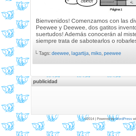
Bienvenidos! Comenzamos con las div
Peewee y Deewee, dos gatitos invento
suertudos! Además conocerán al mist
siempre trata de sabotearlos o robarle
└ Tags:
deewee
,
lagartija
,
miko
,
peewee
publicidad
©2014
|
Powered by
WordPress
wi