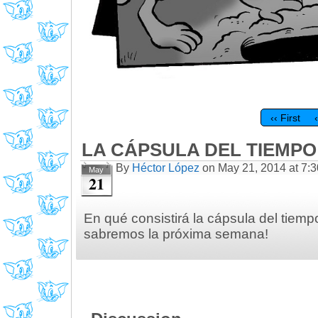
‹‹ First
LA CÁPSULA DEL TIEMPO 
By
Héctor López
on
May 21, 2014
at
7:
May
21
En qué consistirá la cápsula del tiemp
sabremos la próxima semana!